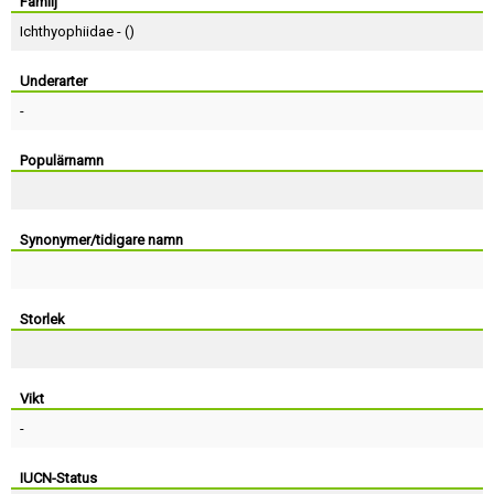
Skapa konto
Familj
Ichthyophiidae - (
)
Underarter
-
Populärnamn
Synonymer/tidigare namn
Storlek
Vikt
-
IUCN-Status