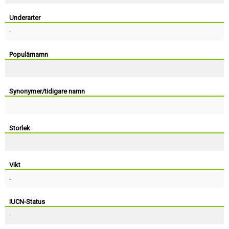
Skapa konto
Underarter
-
Populärnamn
Synonymer/tidigare namn
Storlek
Vikt
-
IUCN-Status
-