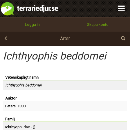
integritetspolicy
OK
Utför
Namn:
Begär nytt lösenord
Logga in
Skapa konto
Tillbaka till förstasidan
100%
Epost:
Arter
Ichthyophis beddomei
Användarnamn:
Vetenskapligt namn
Ichthyophis beddomei
Lösenord:
Auktor
Peters
, 1880
Privacy Policy
Terms of Service
Familj
Ichthyophiidae - (
)