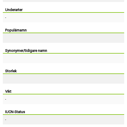
Skapa konto
Underarter
-
Populärnamn
Synonymer/tidigare namn
Storlek
Vikt
-
IUCN-Status
-