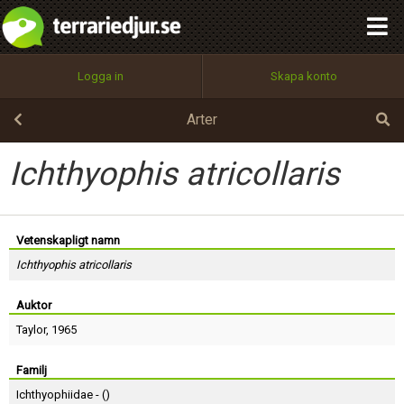
integritetspolicy
OK
Utför
Namn:
Begär nytt lösenord
Logga in
Skapa konto
Tillbaka till förstasidan
100%
Epost:
Arter
Ichthyophis atricollaris
Användarnamn:
Vetenskapligt namn
Ichthyophis atricollaris
Lösenord:
Auktor
Taylor
, 1965
Privacy Policy
Terms of Service
Familj
Ichthyophiidae - (
)