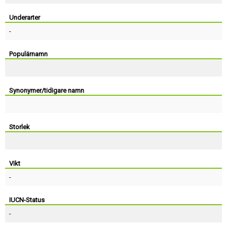
Skapa konto
Underarter
-
Populärnamn
Synonymer/tidigare namn
Storlek
Vikt
-
IUCN-Status
-