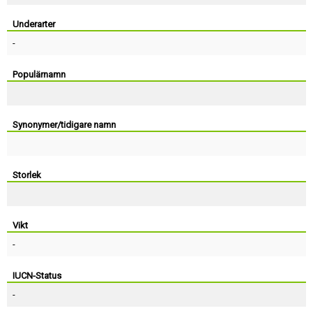
Skapa konto
Underarter
-
Populärnamn
Synonymer/tidigare namn
Storlek
Vikt
-
IUCN-Status
-