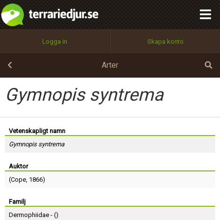
integritetspolicy
OK
Utför
Namn:
Begär nytt lösenord
Logga in
Skapa konto
Tillbaka till förstasidan
100%
Epost:
Arter
Gymnopis syntrema
Användarnamn:
Vetenskapligt namn
Gymnopis syntrema
Lösenord:
Auktor
(
Cope
, 1866)
Privacy Policy
Terms of Service
Familj
Dermophiidae - (
)