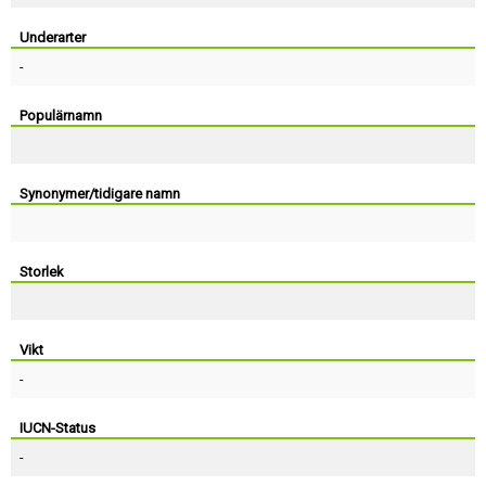
Skapa konto
Underarter
-
Populärnamn
Synonymer/tidigare namn
Storlek
Vikt
-
IUCN-Status
-