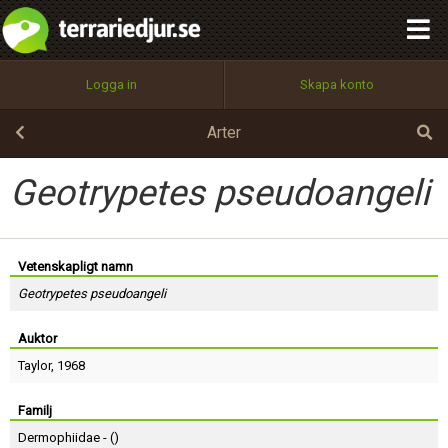
integritetspolicy
OK
Utför
Namn:
Begär nytt lösenord
Logga in
Skapa konto
Tillbaka till förstasidan
100%
Epost:
Arter
Geotrypetes pseudoangeli
Användarnamn:
Vetenskapligt namn
Geotrypetes pseudoangeli
Lösenord:
Auktor
Taylor
, 1968
Privacy Policy
Terms of Service
Familj
Dermophiidae - (
)