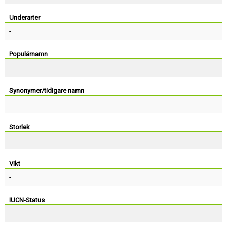
Skapa konto
Underarter
-
Populärnamn
Synonymer/tidigare namn
Storlek
Vikt
-
IUCN-Status
-