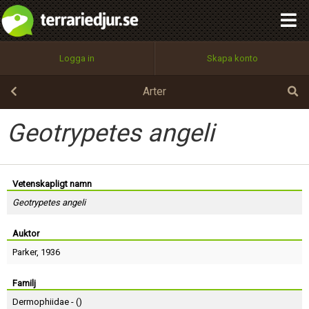
integritetspolicy
OK
Utför
Namn:
Begär nytt lösenord
Logga in
Skapa konto
Tillbaka till förstasidan
100%
Epost:
Arter
Geotrypetes angeli
Användarnamn:
Vetenskapligt namn
Geotrypetes angeli
Lösenord:
Auktor
Parker
, 1936
Privacy Policy
Terms of Service
Familj
Dermophiidae - (
)