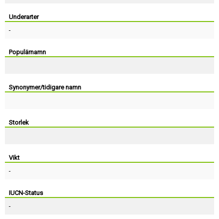
Skapa konto
Underarter
-
Populärnamn
Synonymer/tidigare namn
Storlek
Vikt
-
IUCN-Status
-