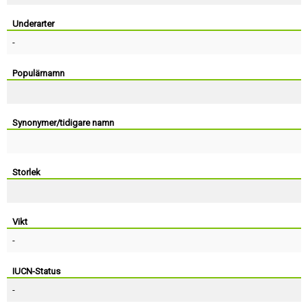
Skapa konto
Underarter
-
Populärnamn
Synonymer/tidigare namn
Storlek
Vikt
-
IUCN-Status
-