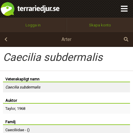
integritetspolicy
OK
Utför
Namn:
Begär nytt lösenord
Logga in
Skapa konto
Tillbaka till förstasidan
100%
Epost:
Arter
Caecilia subdermalis
Användarnamn:
Vetenskapligt namn
Caecilia subdermalis
Lösenord:
Auktor
Taylor
, 1968
Privacy Policy
Terms of Service
Familj
Caeciliidae - (
)