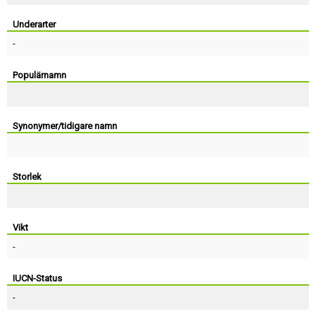
Skapa konto
Underarter
-
Populärnamn
Synonymer/tidigare namn
Storlek
Vikt
-
IUCN-Status
-