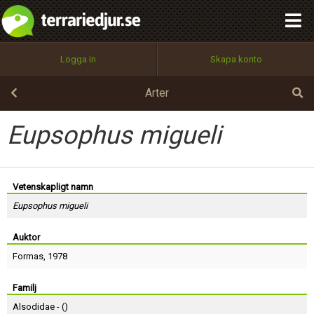
integritetspolicy
OK
Utför
Namn:
Begär nytt lösenord
Logga in
Skapa konto
Tillbaka till förstasidan
100%
Epost:
Arter
Eupsophus migueli
Användarnamn:
Vetenskapligt namn
Eupsophus migueli
Lösenord:
Auktor
Formas
, 1978
Privacy Policy
Terms of Service
Familj
Alsodidae - (
)