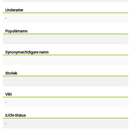
Skapa konto
Underarter
-
Populärnamn
Synonymer/tidigare namn
Storlek
Vikt
-
IUCN-Status
-