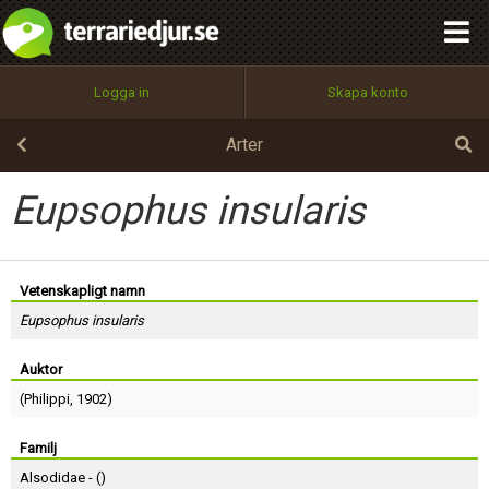
integritetspolicy
OK
Utför
Namn:
Begär nytt lösenord
Logga in
Skapa konto
Tillbaka till förstasidan
100%
Epost:
Arter
Eupsophus insularis
Användarnamn:
Vetenskapligt namn
Eupsophus insularis
Lösenord:
Auktor
(
Philippi
, 1902)
Privacy Policy
Terms of Service
Familj
Alsodidae - (
)