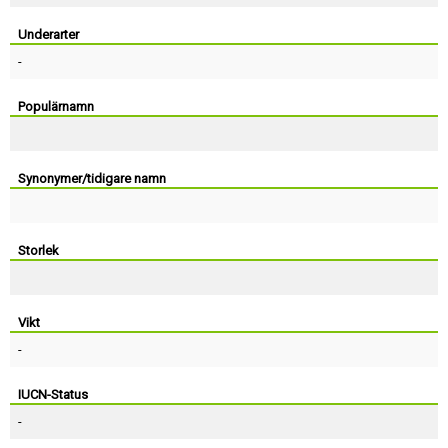
Skapa konto
Underarter
-
Populärnamn
Synonymer/tidigare namn
Storlek
Vikt
-
IUCN-Status
-