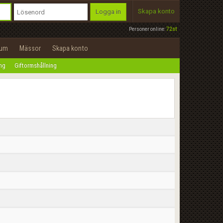
Skapa konto
Logga in
Personer online:
72st
rum
Mässor
Skapa konto
ing
Giftormshållning