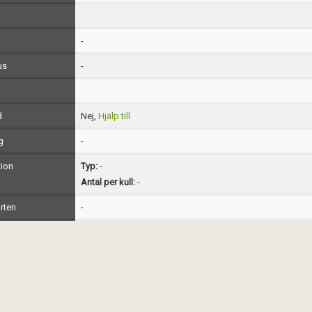
-
us
-
d
Nej,
Hjälp till
g
-
ion
Typ:
-
Antal per kull:
-
rten
-