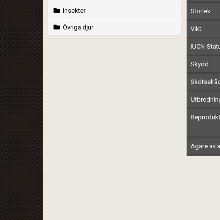
Insekter
Storlek
Övriga djur
Vikt
IUCN-Stat
Skydd
Skötselrå
Utbrednin
Reprodukt
Ägare av a