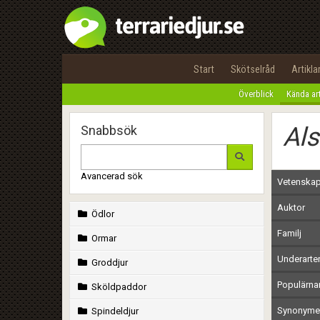
Start
Skötselråd
Artikla
Överblick
Kända ar
Al
Snabbsök
Avancerad sök
Vetenskap
Auktor
Ödlor
Familj
Ormar
Underarte
Groddjur
Populärn
Sköldpaddor
Synonymer
Spindeldjur