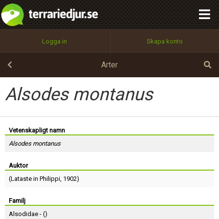
integritetspolicy
OK
Utför
Namn:
Begär nytt lösenord
Logga in
Skapa konto
Tillbaka till förstasidan
100%
Epost:
Arter
Alsodes montanus
Användarnamn:
Vetenskapligt namn
Alsodes montanus
Lösenord:
Auktor
(
Lataste in Philippi
, 1902)
Privacy Policy
Terms of Service
Familj
Alsodidae - (
)