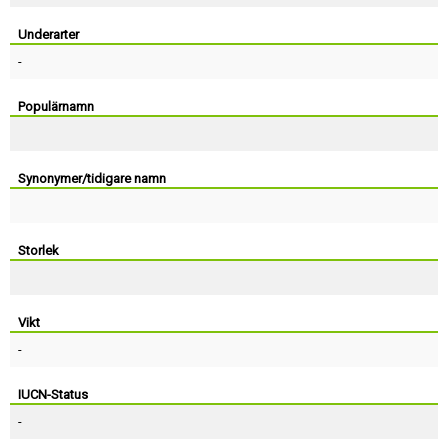
Skapa konto
Underarter
-
Populärnamn
Synonymer/tidigare namn
Storlek
Vikt
-
IUCN-Status
-