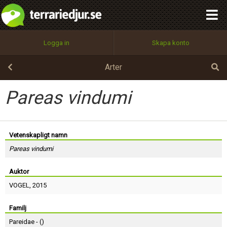
integritetspolicy
OK
Utför
Namn:
Begär nytt lösenord
Logga in
Skapa konto
Tillbaka till förstasidan
100%
Epost:
Arter
Pareas vindumi
Användarnamn:
Vetenskapligt namn
Pareas vindumi
Lösenord:
Auktor
VOGEL
, 2015
Privacy Policy
Terms of Service
Familj
Pareidae - (
)