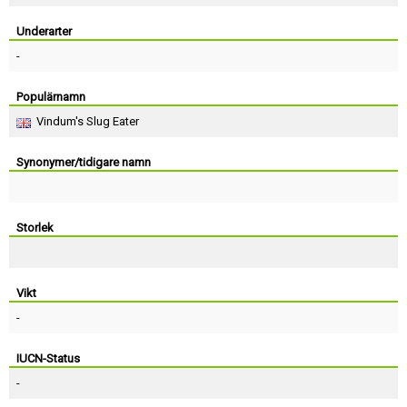
Skapa konto
Underarter
-
Populärnamn
Vindum's Slug Eater
Synonymer/tidigare namn
Storlek
Vikt
-
IUCN-Status
-