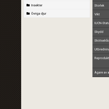
Insekter
Storlek
Övriga djur
Vikt
IUCN-Stat
Skydd
Skötselrå
Utbrednin
Reprodukt
Ägare av a