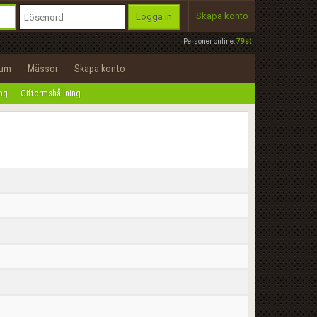
Skapa konto
Logga in
Personer online:
79st
rum
Mässor
Skapa konto
ing
Giftormshållning