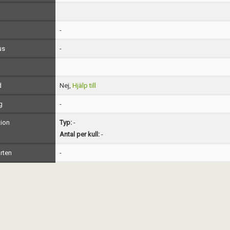
-
us
-
d
Nej,
Hjälp till
g
-
ion
Typ:
-
Antal per kull:
-
rten
-