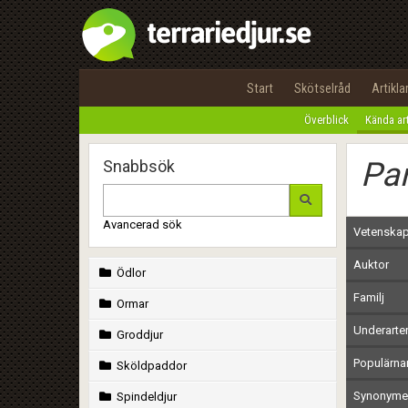
Start
Skötselråd
Artikla
Överblick
Kända ar
Pa
Snabbsök
Avancerad sök
Vetenskap
Auktor
Ödlor
Familj
Ormar
Underarte
Groddjur
Populärn
Sköldpaddor
Synonymer
Spindeldjur