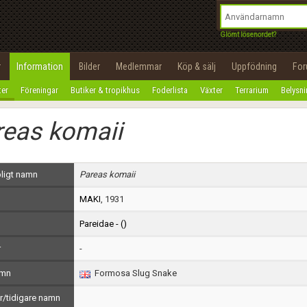
integritetspolicy
OK
Utför
Namn:
Begär nytt lösenord
Glömt lösenordet?
Tillbaka till förstasidan
Epost:
r
Information
Bilder
Medlemmar
Köp & sälj
Uppfödning
Fo
100%
ter
Föreningar
Butiker & tropikhus
Foderlista
Växter
Terrarium
Belysn
Användarnamn:
reas komaii
Lösenord:
Privacy Policy
ligt namn
Pareas komaii
Terms of Service
MAKI
, 1931
Skapa konto
Pareidae - (
)
r
-
amn
Formosa Slug Snake
/tidigare namn