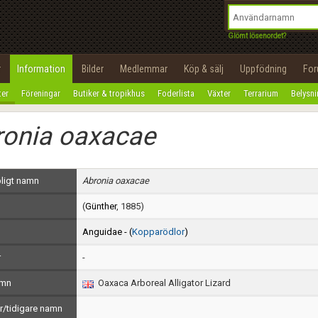
integritetspolicy
OK
Utför
Namn:
Begär nytt lösenord
Glömt lösenordet?
Tillbaka till förstasidan
Epost:
r
Information
Bilder
Medlemmar
Köp & sälj
Uppfödning
Fo
100%
ter
Föreningar
Butiker & tropikhus
Foderlista
Växter
Terrarium
Belysn
Användarnamn:
ronia oaxacae
Lösenord:
Privacy Policy
ligt namn
Abronia oaxacae
Terms of Service
(
Günther
, 1885)
Skapa konto
Anguidae - (
Kopparödlor
)
r
-
amn
Oaxaca Arboreal Alligator Lizard
/tidigare namn