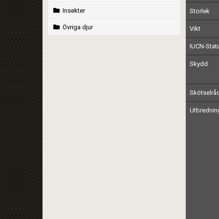
Insekter
Storlek
Övriga djur
Vikt
IUCN-Stat
Skydd
Skötselrå
Utbrednin