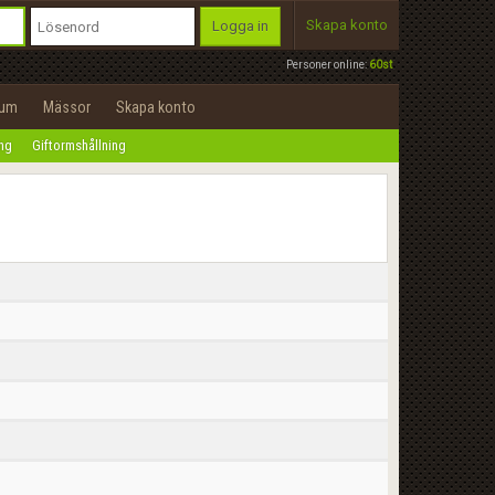
Skapa konto
Logga in
Personer online:
60st
rum
Mässor
Skapa konto
ing
Giftormshållning