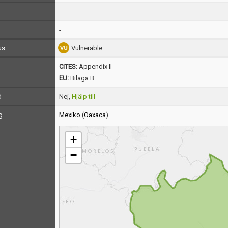
-
us
Vulnerable
CITES:
Appendix II
EU:
Bilaga B
d
Nej,
Hjälp till
g
Mexiko
(
Oaxaca
)
+
−