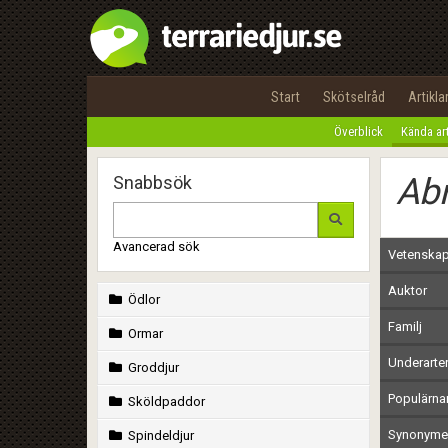
Start
Skötselråd
Artikla
Överblick
Kända ar
Ab
Snabbsök
Avancerad sök
Vetenskap
Auktor
Ödlor
Familj
Ormar
Underarte
Groddjur
Populärn
Sköldpaddor
Synonymer
Spindeldjur