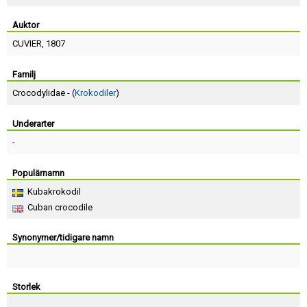
Skapa konto
Auktor
CUVIER
, 1807
Familj
Crocodylidae - (
Krokodiler
)
Underarter
-
Populärnamn
Kubakrokodil
Cuban crocodile
Synonymer/tidigare namn
Storlek