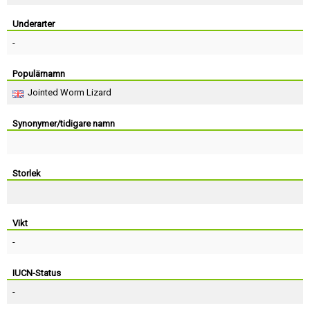
Skapa konto
Underarter
-
Populärnamn
Jointed Worm Lizard
Synonymer/tidigare namn
Storlek
Vikt
-
IUCN-Status
-