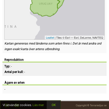
Leaflet
| Tiles © Esri — Esri, DeLorme, NAVTEQ
Kartan genereras med länderna som arten finns i. Det är med andra ord
ingen exakt karta över artens utbredning.
Reproduktion
Typ:
-
Antal per kull:
-
Ägare av arten
-
Vi använder cookies.
Läs mer
OK
Copyright © Terrariedjur.se