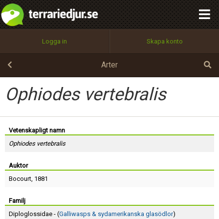
integritetspolicy
OK
Utför
Namn:
Begär nytt lösenord
Logga in
Skapa konto
Tillbaka till förstasidan
100%
Epost:
Arter
Ophiodes vertebralis
Användarnamn:
Vetenskapligt namn
Ophiodes vertebralis
Lösenord:
Auktor
Bocourt
, 1881
Privacy Policy
Terms of Service
Familj
Diploglossidae - (
Galliwasps & sydamerikanska glasödlor
)