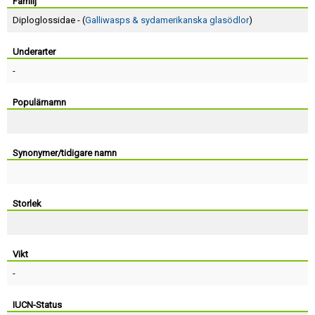
Skapa konto
Familj
Diploglossidae - (
Galliwasps & sydamerikanska glasödlor
)
Underarter
-
Populärnamn
Synonymer/tidigare namn
Storlek
Vikt
-
IUCN-Status