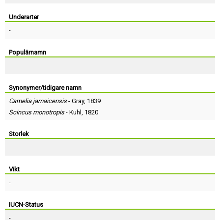
Skapa konto
Underarter
-
Populärnamn
Synonymer/tidigare namn
Camelia jamaicensis
-
Gray
, 1839
Scincus monotropis
-
Kuhl
, 1820
Storlek
Vikt
-
IUCN-Status
-