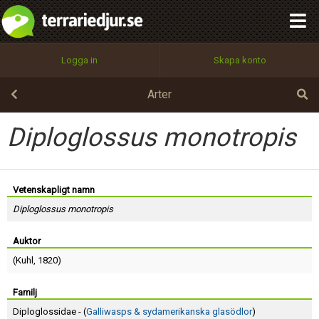
integritetspolicy
OK
Utför
Namn:
Begär nytt lösenord
Logga in
Skapa konto
Tillbaka till förstasidan
100%
Epost:
Arter
Diploglossus monotropis
Användarnamn:
Vetenskapligt namn
Diploglossus monotropis
Lösenord:
Auktor
(
Kuhl
, 1820)
Privacy Policy
Terms of Service
Familj
Diploglossidae - (
Galliwasps & sydamerikanska glasödlor
)