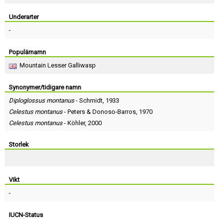
Skapa konto
Underarter
-
Populärnamn
Mountain Lesser Galliwasp
Synonymer/tidigare namn
Diploglossus montanus
-
Schmidt
, 1933
Celestus montanus
-
Peters
&
Donoso-Barros
, 1970
Celestus montanus
-
Köhler
, 2000
Storlek
Vikt
-
IUCN-Status