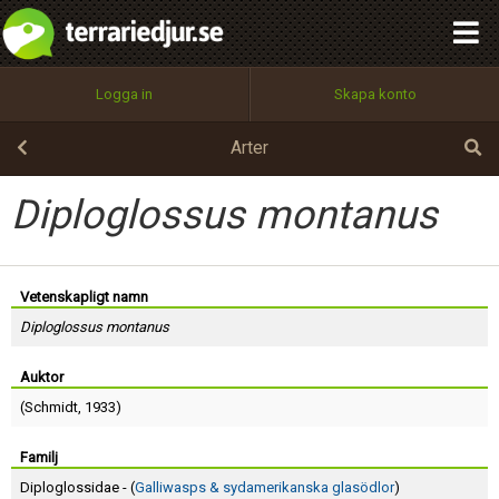
integritetspolicy
OK
Utför
Namn:
Begär nytt lösenord
Logga in
Skapa konto
Tillbaka till förstasidan
100%
Epost:
Arter
Diploglossus montanus
Användarnamn:
Vetenskapligt namn
Diploglossus montanus
Lösenord:
Auktor
(
Schmidt
, 1933)
Privacy Policy
Terms of Service
Familj
Diploglossidae - (
Galliwasps & sydamerikanska glasödlor
)