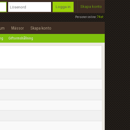
Skapa konto
Logga in
Personer online:
74st
rum
Mässor
Skapa konto
ing
Giftormshållning