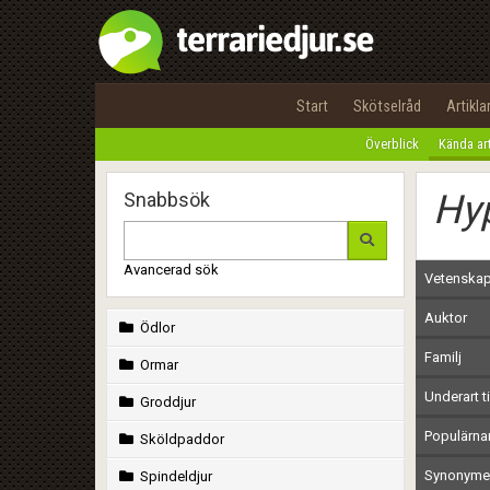
Start
Skötselråd
Artikla
Överblick
Kända ar
Hyp
Snabbsök
Avancerad sök
Vetenskap
Auktor
Ödlor
Familj
Ormar
Underart ti
Groddjur
Populärn
Sköldpaddor
Synonymer
Spindeldjur