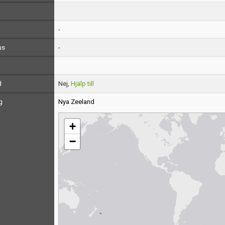
-
us
-
d
Nej,
Hjälp till
g
Nya Zeeland
+
−