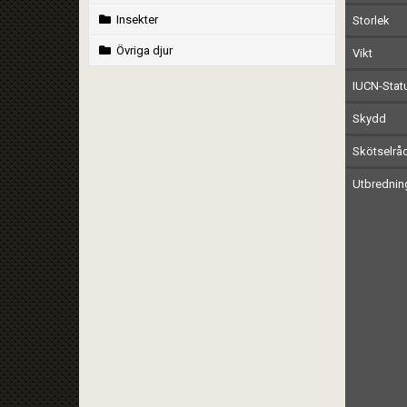
Insekter
Storlek
Övriga djur
Vikt
IUCN-Stat
Skydd
Skötselrå
Utbrednin