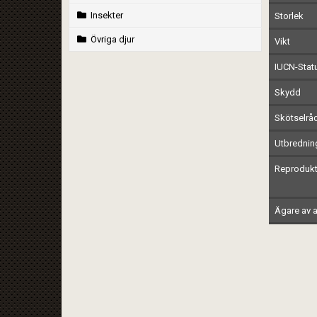
Insekter
Storlek
Övriga djur
Vikt
IUCN-Stat
Skydd
Skötselrå
Utbrednin
Reprodukt
Ägare av a