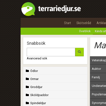
Start
Skötselråd
Artikla
Överblick
Kända ar
Ma
Snabbsök
Avancerad sök
Vetenskap
Auktor
Ödlor
Familj
Ormar
Underarte
Groddjur
Populärn
Sköldpaddor
Synonymer
Spindeldjur