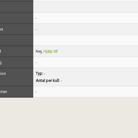
-
us
-
d
Nej,
Hjälp till
g
-
ion
Typ:
-
Antal per kull:
-
rten
-