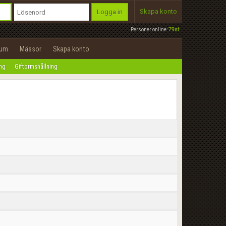
Skapa konto
Logga in
Personer online:
79st
rum
Mässor
Skapa konto
ing
Giftormshållning