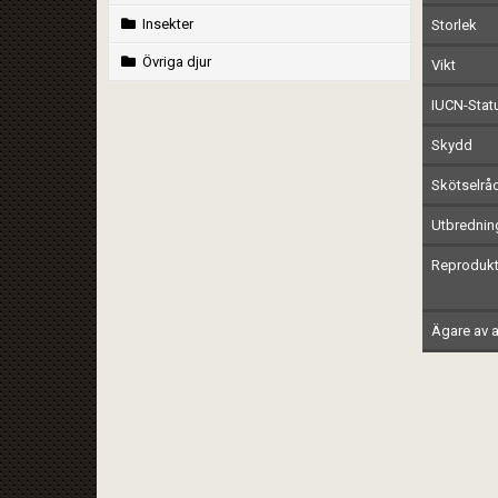
Insekter
Storlek
Övriga djur
Vikt
IUCN-Stat
Skydd
Skötselrå
Utbrednin
Reprodukt
Ägare av a