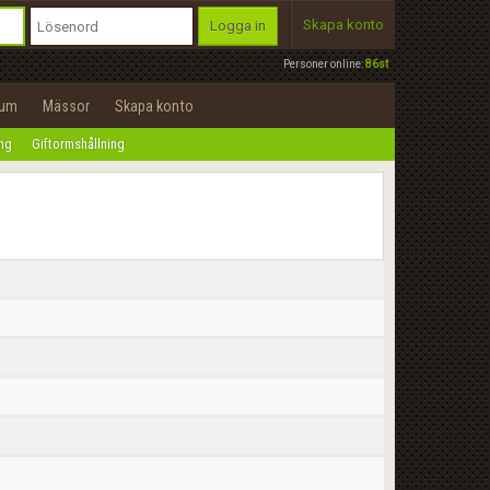
Skapa konto
Logga in
Personer online:
86st
rum
Mässor
Skapa konto
ing
Giftormshållning