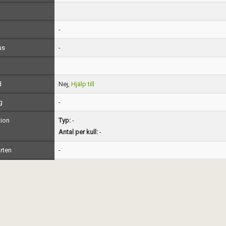
-
us
-
d
Nej,
Hjälp till
g
-
ion
Typ:
-
Antal per kull:
-
rten
-