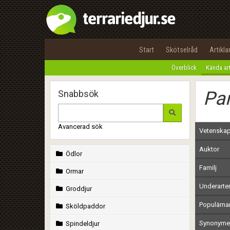
Start
Skötselråd
Artikla
Överblick
Kända ar
Par
Snabbsök
Avancerad sök
Vetenskap
Auktor
Ödlor
Familj
Ormar
Underarte
Groddjur
Populärn
Sköldpaddor
Synonymer
Spindeldjur