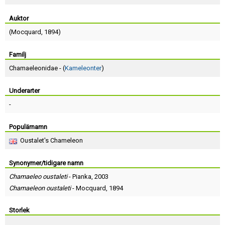
Skapa konto
Auktor
(
Mocquard
, 1894)
Familj
Chamaeleonidae - (
Kameleonter
)
Underarter
-
Populärnamn
Oustalet's Chameleon
Synonymer/tidigare namn
Chamaeleo oustaleti
-
Pianka
, 2003
Chamaeleon oustaleti
-
Mocquard
, 1894
Storlek