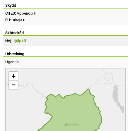
Skydd
CITES:
Appendix II
EU:
Bilaga B
Skötselråd
Nej,
Hjälp till
Utbredning
Uganda
+
−