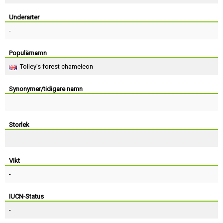
Skapa konto
Underarter
-
Populärnamn
Tolley’s forest chameleon
Synonymer/tidigare namn
Storlek
Vikt
-
IUCN-Status
-