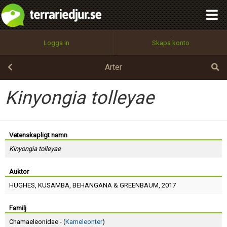
integritetspolicy
OK
Utför
Namn:
Begär nytt lösenord
Logga in
Skapa konto
Tillbaka till förstasidan
100%
Epost:
Arter
Kinyongia tolleyae
Användarnamn:
Vetenskapligt namn
Kinyongia tolleyae
Lösenord:
Auktor
HUGHES
,
KUSAMBA
,
BEHANGANA
&
GREENBAUM
, 2017
Privacy Policy
Terms of Service
Familj
Chamaeleonidae - (
Kameleonter
)