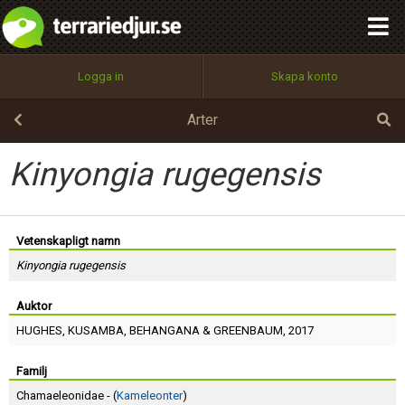
integritetspolicy
OK
Utför
Namn:
Begär nytt lösenord
Logga in
Skapa konto
Tillbaka till förstasidan
100%
Epost:
Arter
Kinyongia rugegensis
Användarnamn:
Vetenskapligt namn
Kinyongia rugegensis
Lösenord:
Auktor
HUGHES
,
KUSAMBA
,
BEHANGANA
&
GREENBAUM
, 2017
Privacy Policy
Terms of Service
Familj
Chamaeleonidae - (
Kameleonter
)