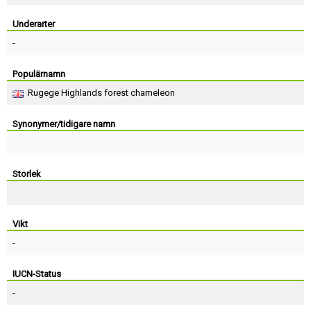
Skapa konto
Underarter
-
Populärnamn
Rugege Highlands forest chameleon
Synonymer/tidigare namn
Storlek
Vikt
-
IUCN-Status
-