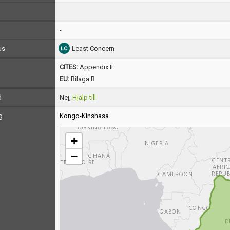
-
us
Least Concern
CITES:
Appendix II
EU:
Bilaga B
d
Nej,
Hjälp till
g
Kongo-Kinshasa
+
−