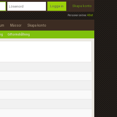
Skapa konto
Logga in
Personer online:
43st
rum
Mässor
Skapa konto
ing
Giftormshållning