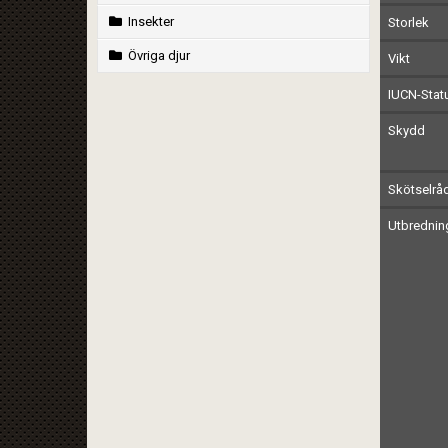
Insekter
Storlek
Övriga djur
Vikt
IUCN-Stat
Skydd
Skötselrå
Utbrednin