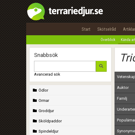
Start
Skötselråd
Artikla
Överblick
Kända ar
Tri
Snabbsök
Avancerad sök
Vetenskap
Auktor
Ödlor
Familj
Ormar
Underarte
Groddjur
Populärn
Sköldpaddor
Synonymer
Spindeldjur