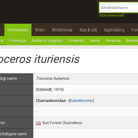
integritetspolicy
OK
Utför
Namn:
Begär nytt lösenord
Glömt lösenordet?
Tillbaka till förstasidan
Epost:
r
Information
Bilder
Medlemmar
Köp & sälj
Uppfödning
Fo
100%
ter
Föreningar
Butiker & tropikhus
Foderlista
Växter
Terrarium
Belysn
Användarnamn:
oceros ituriensis
Lösenord:
Privacy Policy
ligt namn
Trioceros ituriensis
Terms of Service
(
Schmidt
, 1919)
Skapa konto
Chamaeleonidae - (
Kameleonter
)
r
-
amn
Ituri Forest Chameleon
/tidigare namn