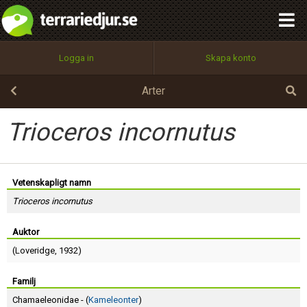
integritetspolicy
OK
Utför
Namn:
Begär nytt lösenord
Logga in
Skapa konto
Tillbaka till förstasidan
100%
Epost:
Arter
Trioceros incornutus
Användarnamn:
Vetenskapligt namn
Trioceros incornutus
Lösenord:
Auktor
(
Loveridge
, 1932)
Privacy Policy
Terms of Service
Familj
Chamaeleonidae - (
Kameleonter
)