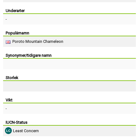
Skapa konto
Underarter
-
Populärnamn
Poroto Mountain Chameleon
Synonymer/tidigare namn
Storlek
Vikt
-
IUCN-Status
Least Concern