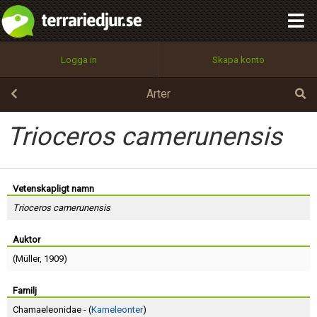
integritetspolicy
OK
Utför
Namn:
Begär nytt lösenord
Logga in
Skapa konto
Tillbaka till förstasidan
100%
Epost:
Arter
Trioceros camerunensis
Användarnamn:
Vetenskapligt namn
Trioceros camerunensis
Lösenord:
Auktor
(
Müller
, 1909)
Privacy Policy
Terms of Service
Familj
Chamaeleonidae - (
Kameleonter
)