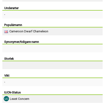
Skapa konto
Underarter
-
Populärnamn
Cameroon Dwarf Chameleon
Synonymer/tidigare namn
Storlek
Vikt
-
IUCN-Status
Least Concern