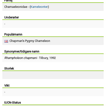
Skapa konto
Familj
Chamaeleonidae - (
Kameleonter
)
Underarter
-
Populärnamn
Chapman's Pygmy Chameleon
Synonymer/tidigare namn
Rhampholeon chapmani
-
Tilbury
, 1992
Storlek
Vikt
-
IUCN-Status