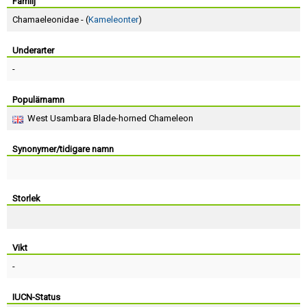
Skapa konto
Familj
Chamaeleonidae - (
Kameleonter
)
Underarter
-
Populärnamn
West Usambara Blade-horned Chameleon
Synonymer/tidigare namn
Storlek
Vikt
-
IUCN-Status