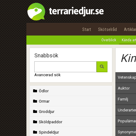
Start
Skötselråd
Artikla
Överblick
Kända ar
Kin
Snabbsök
Avancerad sök
Vetenskap
Auktor
Ödlor
Familj
Ormar
Underarte
Groddjur
Populärn
Sköldpaddor
Synonymer
Spindeldjur