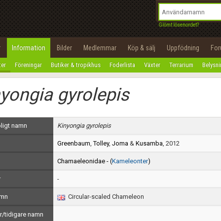
integritetspolicy
OK
Utför
Namn:
Begär nytt lösenord
Glömt lösenordet?
Tillbaka till förstasidan
Epost:
r
Information
Bilder
Medlemmar
Köp & sälj
Uppfödning
Fo
100%
ter
Föreningar
Butiker & tropikhus
Foderlista
Växter
Terrarium
Belysn
Användarnamn:
yongia gyrolepis
Lösenord:
Privacy Policy
ligt namn
Kinyongia gyrolepis
Terms of Service
Greenbaum
,
Tolley
,
Joma
&
Kusamba
, 2012
Skapa konto
Chamaeleonidae - (
Kameleonter
)
r
-
amn
Circular-scaled Chameleon
/tidigare namn