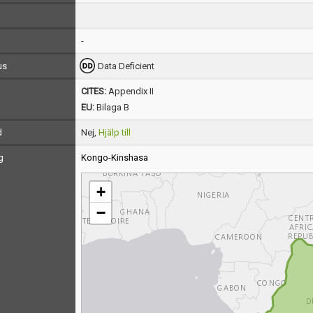
-
us
Data Deficient
CITES:
Appendix II
EU:
Bilaga B
d
Nej,
Hjälp till
g
Kongo-Kinshasa
+
−