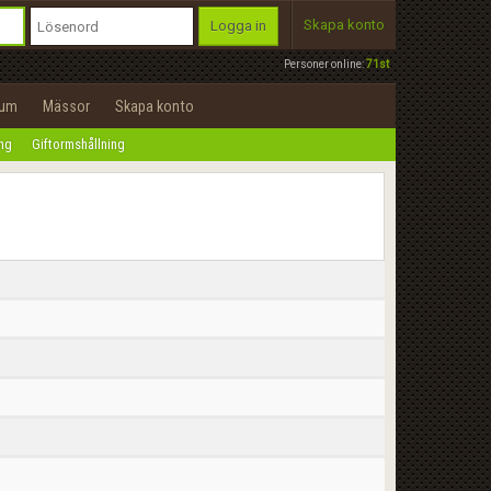
Skapa konto
Logga in
Personer online:
71st
rum
Mässor
Skapa konto
ing
Giftormshållning