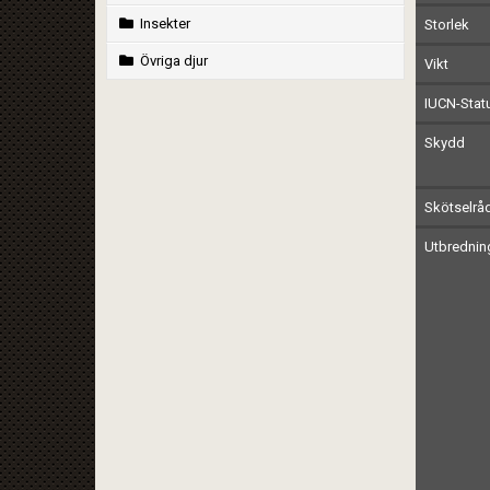
Insekter
Storlek
Övriga djur
Vikt
IUCN-Stat
Skydd
Skötselrå
Utbrednin