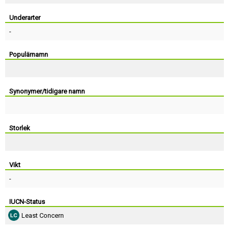
Skapa konto
Underarter
-
Populärnamn
Synonymer/tidigare namn
Storlek
Vikt
-
IUCN-Status
Least Concern