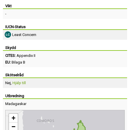
Vikt
-
IUCN-Status
Least Concern
Skydd
CITES:
Appendix II
EU:
Bilaga B
Skötselråd
Nej,
Hjälp till
Utbredning
Madagaskar
+
−