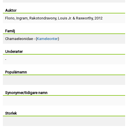
Skapa konto
Auktor
Florio
,
Ingram
,
Rakotondravony
,
Louis Jr.
&
Raxworthy
, 2012
Familj
Chamaeleonidae - (
Kameleonter
)
Underarter
-
Populärnamn
Synonymer/tidigare namn
Storlek