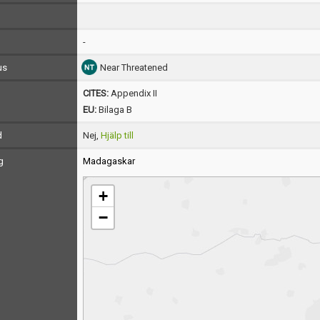
-
us
Near Threatened
CITES:
Appendix II
EU:
Bilaga B
d
Nej,
Hjälp till
g
Madagaskar
+
−