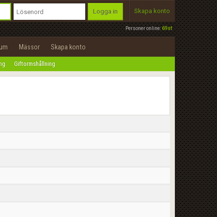
Skapa konto
Logga in
Personer online:
69st
rum
Mässor
Skapa konto
ing
Giftormshållning