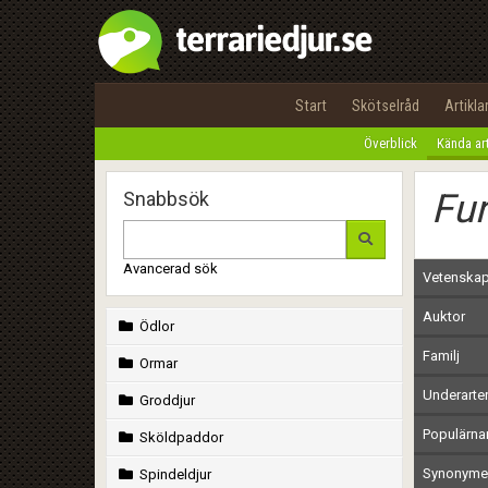
Start
Skötselråd
Artikla
Överblick
Kända ar
Fur
Snabbsök
Avancerad sök
Vetenskap
Auktor
Ödlor
Familj
Ormar
Underarte
Groddjur
Populärn
Sköldpaddor
Synonymer
Spindeldjur