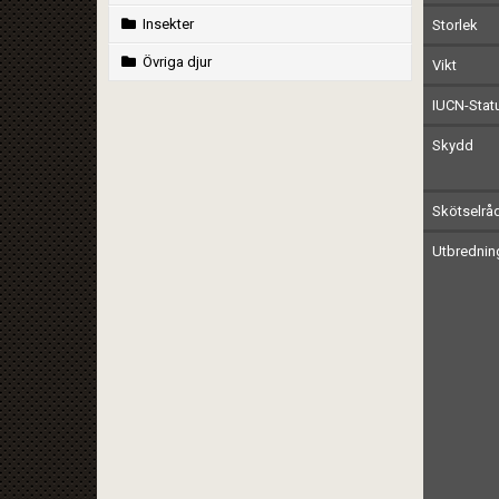
Insekter
Storlek
Övriga djur
Vikt
IUCN-Stat
Skydd
Skötselrå
Utbrednin