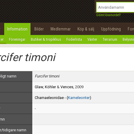
integritetspolicy
OK
Utför
Namn:
Begär nytt lösenord
Glömt lösenordet?
Tillbaka till förstasidan
Epost:
r
Information
Bilder
Medlemmar
Köp & sälj
Uppfödning
Fo
100%
ter
Föreningar
Butiker & tropikhus
Foderlista
Växter
Terrarium
Belysn
Användarnamn:
cifer timoni
Lösenord:
Privacy Policy
ligt namn
Furcifer timoni
Terms of Service
Glaw
,
Köhler
&
Vences
, 2009
Skapa konto
Chamaeleonidae - (
Kameleonter
)
r
-
amn
/tidigare namn