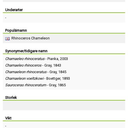
Skapa konto
Underarter
-
Populärnamn
Rhinoceros Chameleon
Synonymer/tidigare namn
Chamaeleo rhinoceratus
-
Pianka
, 2003
Chamaeleo rhinoceros
-
Gray
, 1843
Chamaeleon rhinoceratus
-
Gray
, 1845
Chamaeleon voeltzkowi
-
Boettger
, 1893
Sauroceras rhinoceratum
-
Gray
, 1865
Storlek
Vikt
-