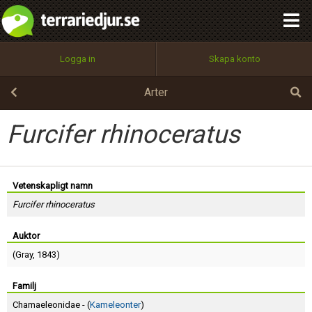
integritetspolicy
OK
Utför
Namn:
Begär nytt lösenord
Logga in
Skapa konto
Tillbaka till förstasidan
100%
Epost:
Arter
Furcifer rhinoceratus
Användarnamn:
Vetenskapligt namn
Furcifer rhinoceratus
Lösenord:
Auktor
(
Gray
, 1843)
Privacy Policy
Terms of Service
Familj
Chamaeleonidae - (
Kameleonter
)