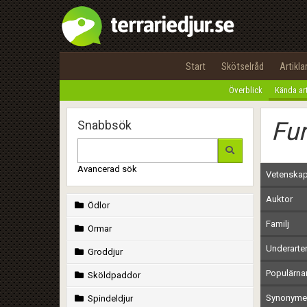
Start
Skötselråd
Artikla
Överblick
Kända ar
Fur
Snabbsök
Avancerad sök
Vetenskap
Auktor
Ödlor
Familj
Ormar
Underarte
Groddjur
Populärn
Sköldpaddor
Synonymer
Spindeldjur