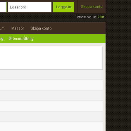
Skapa konto
Logga in
Personer online:
76st
rum
Mässor
Skapa konto
ing
Giftormshållning