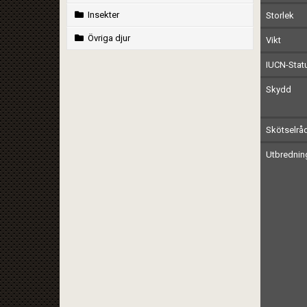
Insekter
Storlek
Övriga djur
Vikt
IUCN-Stat
Skydd
Skötselrå
Utbrednin