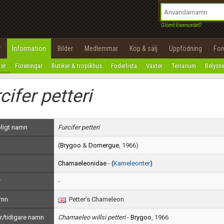
integritetspolicy
OK
Utför
Namn:
Begär nytt lösenord
Glömt lösenordet?
Tillbaka till förstasidan
Epost:
r
Information
Bilder
Medlemmar
Köp & sälj
Uppfödning
Fo
100%
ter
Föreningar
Butiker & tropikhus
Foderlista
Växter
Terrarium
Belysn
Användarnamn:
cifer petteri
Lösenord:
Privacy Policy
ligt namn
Furcifer petteri
Terms of Service
(
Brygoo
&
Domergue
, 1966)
Skapa konto
Chamaeleonidae - (
Kameleonter
)
r
-
amn
Petter's Chameleon
/tidigare namn
Chamaeleo willsi petteri
-
Brygoo
, 1966