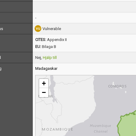
-
us
Vulnerable
CITES:
Appendix II
EU:
Bilaga B
d
Nej,
Hjälp till
g
Madagaskar
+
−