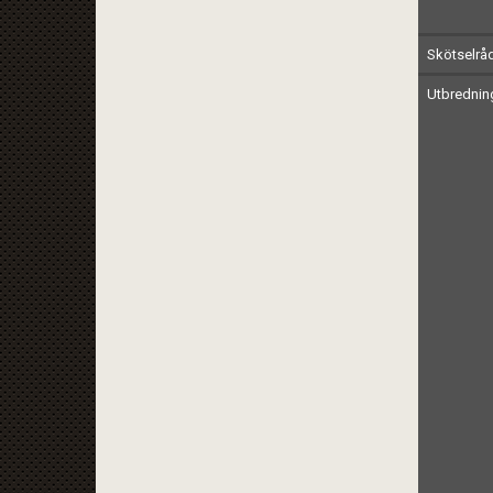
Skötselrå
Utbrednin