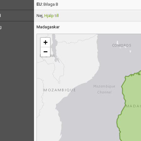
EU:
Bilaga B
d
Nej,
Hjälp till
g
Madagaskar
+
−