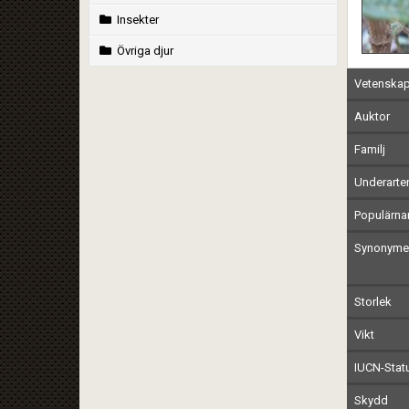
Insekter
Övriga djur
Vetenskap
Auktor
Familj
Underarte
Populärn
Synonymer
Storlek
Vikt
IUCN-Stat
Skydd