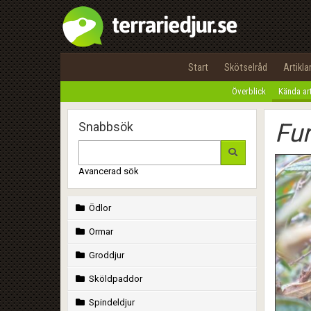
Start
Skötselråd
Artikla
Överblick
Kända ar
Fur
Snabbsök
Avancerad sök
Ödlor
Ormar
Groddjur
Sköldpaddor
Spindeldjur