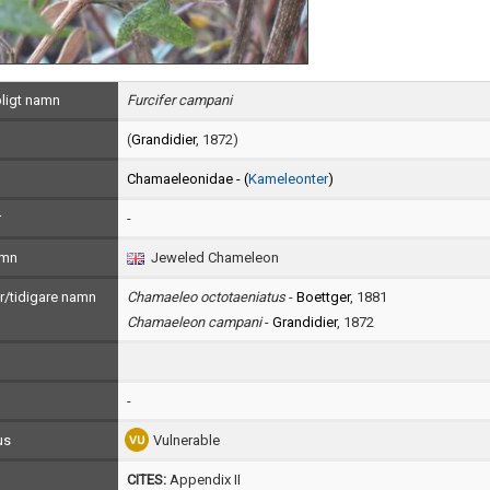
ligt namn
Furcifer campani
(
Grandidier
, 1872)
Chamaeleonidae - (
Kameleonter
)
r
-
amn
Jeweled Chameleon
/tidigare namn
Chamaeleo octotaeniatus
-
Boettger
, 1881
Chamaeleon campani
-
Grandidier
, 1872
-
us
Vulnerable
CITES:
Appendix II