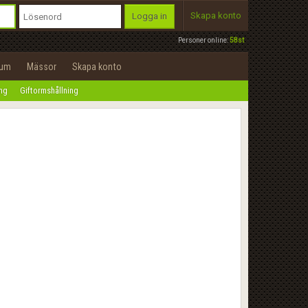
Skapa konto
Logga in
Personer online:
58st
rum
Mässor
Skapa konto
ing
Giftormshållning