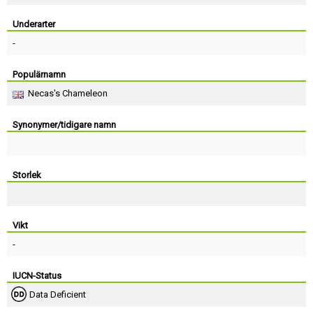
Skapa konto
Underarter
-
Populärnamn
Necas's Chameleon
Synonymer/tidigare namn
Storlek
Vikt
-
IUCN-Status
Data Deficient