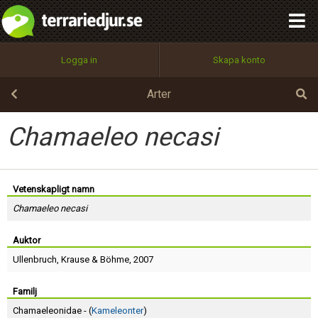
integritetspolicy
OK
Utför
Namn:
Begär nytt lösenord
Logga in
Skapa konto
Tillbaka till förstasidan
100%
Epost:
Arter
Chamaeleo necasi
Användarnamn:
Vetenskapligt namn
Chamaeleo necasi
Lösenord:
Auktor
Ullenbruch
,
Krause
&
Böhme
, 2007
Privacy Policy
Terms of Service
Familj
Chamaeleonidae - (
Kameleonter
)