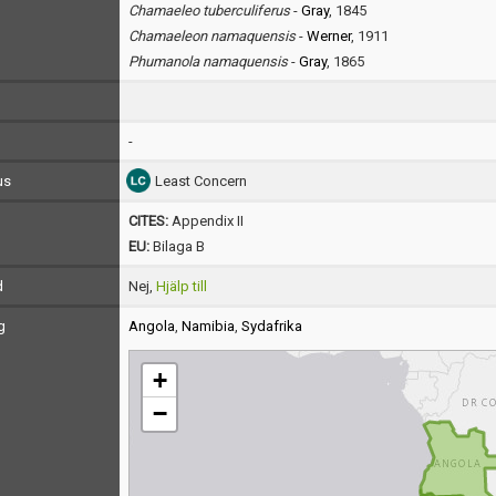
Chamaeleo tuberculiferus
-
Gray
, 1845
Chamaeleon namaquensis
-
Werner
, 1911
Phumanola namaquensis
-
Gray
, 1865
-
us
Least Concern
CITES:
Appendix II
EU:
Bilaga B
d
Nej,
Hjälp till
g
Angola
,
Namibia
,
Sydafrika
+
−