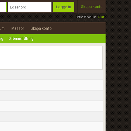
Skapa konto
Logga in
Personer online:
66st
rum
Mässor
Skapa konto
ing
Giftormshållning