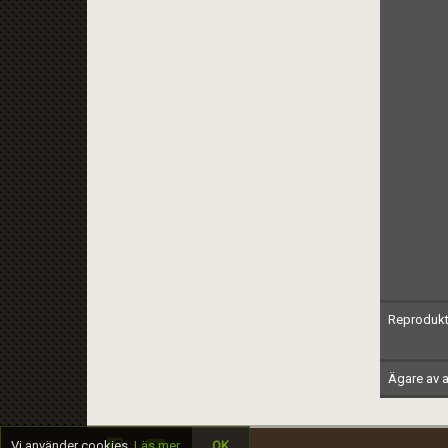
Reprodukt
Ägare av a
Vi använder cookies.
Läs mer
OK