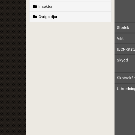
Insekter
Övriga djur
Storlek
Vikt
IUCN-Stat
Skydd
Skötselrå
Utbrednin