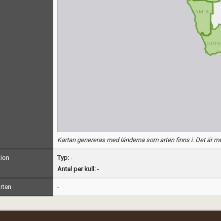
Kartan genereras med länderna som arten finns i. Det är me
ion
Typ:
-
Antal per kull:
-
rten
-