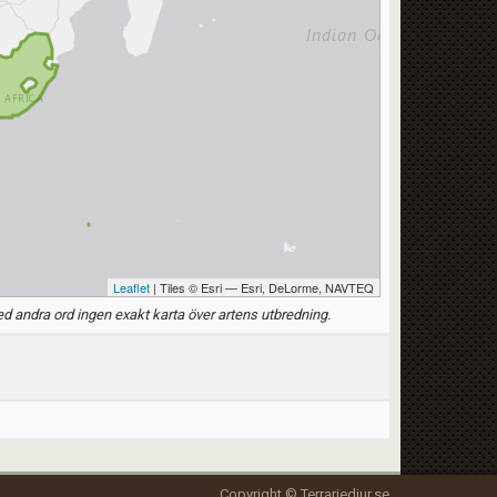
Leaflet
| Tiles © Esri — Esri, DeLorme, NAVTEQ
d andra ord ingen exakt karta över artens utbredning.
Copyright © Terrariedjur.se