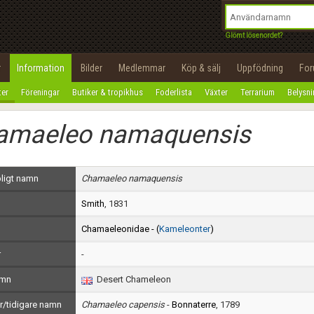
integritetspolicy
OK
Utför
Namn:
Begär nytt lösenord
Glömt lösenordet?
Tillbaka till förstasidan
Epost:
r
Information
Bilder
Medlemmar
Köp & sälj
Uppfödning
Fo
100%
ter
Föreningar
Butiker & tropikhus
Foderlista
Växter
Terrarium
Belysn
Användarnamn:
amaeleo namaquensis
Lösenord:
Privacy Policy
ligt namn
Chamaeleo namaquensis
Terms of Service
Smith
, 1831
Skapa konto
Chamaeleonidae - (
Kameleonter
)
r
-
amn
Desert Chameleon
/tidigare namn
Chamaeleo capensis
-
Bonnaterre
, 1789