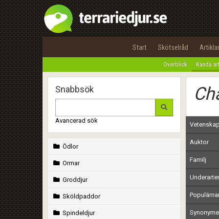
Start
Skötselråd
Artikla
Överblick
Kända ar
Ch
Snabbsök
Avancerad sök
Vetenskap
Auktor
Ödlor
Familj
Ormar
Underarte
Groddjur
Populärn
Sköldpaddor
Synonymer
Spindeldjur