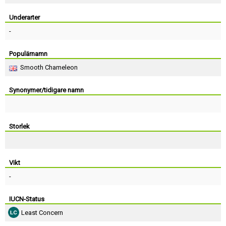
Skapa konto
Underarter
-
Populärnamn
Smooth Chameleon
Synonymer/tidigare namn
Storlek
Vikt
-
IUCN-Status
Least Concern