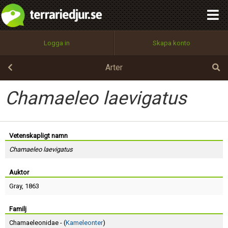
integritetspolicy
OK
Utför
Namn:
Begär nytt lösenord
Logga in
Skapa konto
Tillbaka till förstasidan
100%
Epost:
Arter
Chamaeleo laevigatus
Användarnamn:
Vetenskapligt namn
Chamaeleo laevigatus
Lösenord:
Auktor
Gray
, 1863
Privacy Policy
Terms of Service
Familj
Chamaeleonidae - (
Kameleonter
)