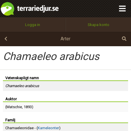
integritetspolicy
OK
Utför
Namn:
Begär nytt lösenord
Logga in
Skapa konto
Tillbaka till förstasidan
100%
Epost:
Arter
Chamaeleo arabicus
Användarnamn:
Vetenskapligt namn
Chamaeleo arabicus
Lösenord:
Auktor
(
Matschie
, 1893)
Privacy Policy
Terms of Service
Familj
Chamaeleonidae - (
Kameleonter
)