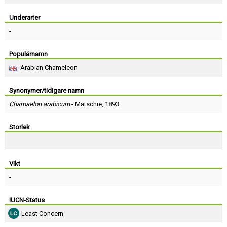
Skapa konto
Underarter
-
Populärnamn
Arabian Chameleon
Synonymer/tidigare namn
Chamaelon arabicum
-
Matschie
, 1893
Storlek
Vikt
-
IUCN-Status
Least Concern