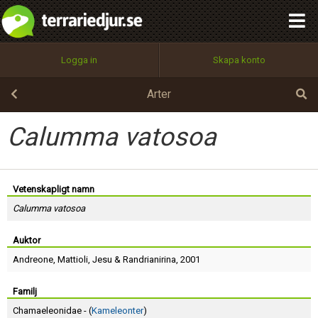
integritetspolicy
OK
Utför
Namn:
Begär nytt lösenord
Logga in
Skapa konto
Tillbaka till förstasidan
100%
Epost:
Arter
Calumma vatosoa
Användarnamn:
Vetenskapligt namn
Calumma vatosoa
Lösenord:
Auktor
Andreone
,
Mattioli
,
Jesu
&
Randrianirina
, 2001
Privacy Policy
Terms of Service
Familj
Chamaeleonidae - (
Kameleonter
)