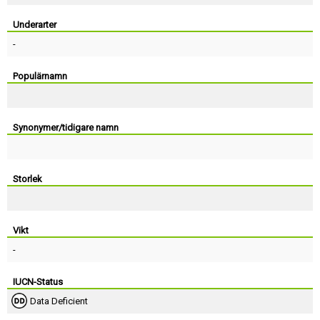
Skapa konto
Underarter
-
Populärnamn
Synonymer/tidigare namn
Storlek
Vikt
-
IUCN-Status
Data Deficient