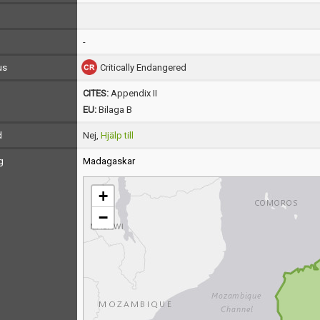
-
us
Critically Endangered
CITES:
Appendix II
EU:
Bilaga B
d
Nej,
Hjälp till
g
Madagaskar
+
−