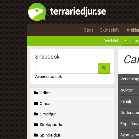
Start
Skötselråd
Artikla
Överblick
Kända ar
Ca
Snabbsök
Avancerad sök
Vetenskap
Auktor
Ödlor
Familj
Ormar
Underarte
Groddjur
Populärn
Sköldpaddor
Synonymer
Spindeldjur