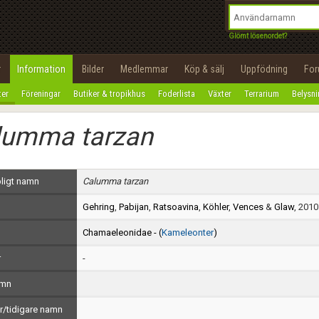
integritetspolicy
OK
Utför
Namn:
Begär nytt lösenord
Glömt lösenordet?
Tillbaka till förstasidan
Epost:
r
Information
Bilder
Medlemmar
Köp & sälj
Uppfödning
Fo
100%
ter
Föreningar
Butiker & tropikhus
Foderlista
Växter
Terrarium
Belysn
Användarnamn:
lumma tarzan
Lösenord:
Privacy Policy
ligt namn
Calumma tarzan
Terms of Service
Gehring
,
Pabijan
,
Ratsoavina
,
Köhler
,
Vences
&
Glaw
, 2010
Skapa konto
Chamaeleonidae - (
Kameleonter
)
r
-
amn
/tidigare namn