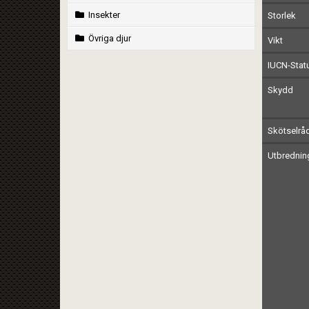
Insekter
Storlek
Övriga djur
Vikt
IUCN-Stat
Skydd
Skötselrå
Utbrednin