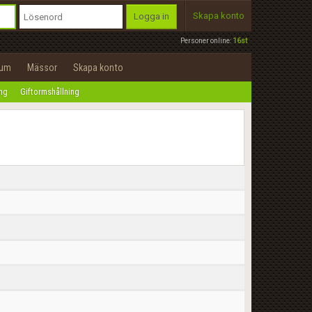
Skapa konto
Logga in
Personer online:
16st
rum
Mässor
Skapa konto
ing
Giftormshållning