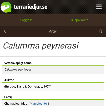
integritetspolicy
OK
Utför
Namn:
Begär nytt lösenord
Logga in
Skapa konto
Tillbaka till förstasidan
100%
Epost:
Arter
Calumma peyrierasi
Användarnamn:
Vetenskapligt namn
Calumma peyrierasi
Lösenord:
Auktor
(
Brygoo
,
Blanc
&
Domergue
, 1974)
Privacy Policy
Terms of Service
Familj
Chamaeleonidae - (
Kameleonter
)