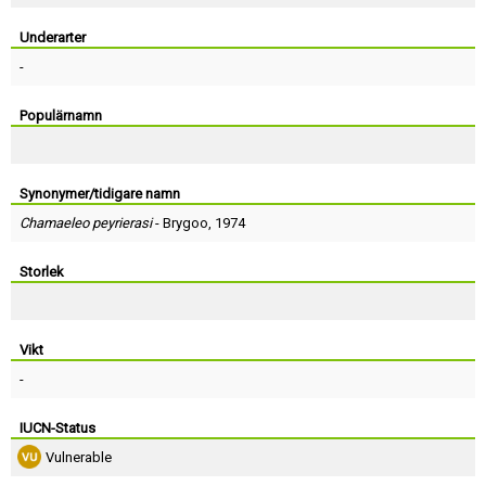
Skapa konto
Underarter
-
Populärnamn
Synonymer/tidigare namn
Chamaeleo peyrierasi
-
Brygoo
, 1974
Storlek
Vikt
-
IUCN-Status
Vulnerable