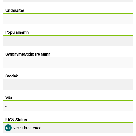
Skapa konto
Underarter
-
Populärnamn
Synonymer/tidigare namn
Storlek
Vikt
-
IUCN-Status
Near Threatened