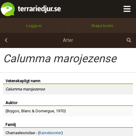
integritetspolicy
OK
Utför
Namn:
Begär nytt lösenord
Logga in
Skapa konto
Tillbaka till förstasidan
100%
Epost:
Arter
Calumma marojezense
Användarnamn:
Vetenskapligt namn
Calumma marojezense
Lösenord:
Auktor
(
Brygoo
,
Blanc
&
Domergue
, 1970)
Privacy Policy
Terms of Service
Familj
Chamaeleonidae - (
Kameleonter
)