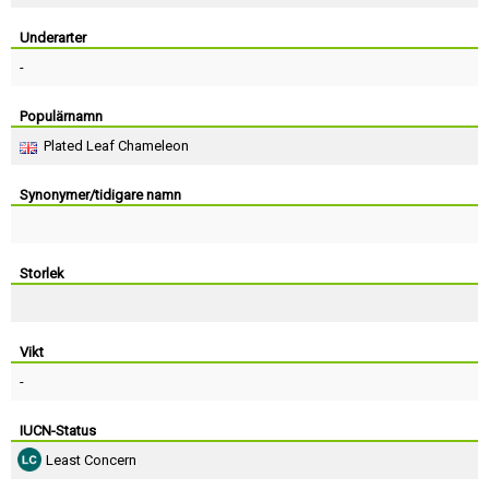
Skapa konto
Underarter
-
Populärnamn
Plated Leaf Chameleon
Synonymer/tidigare namn
Storlek
Vikt
-
IUCN-Status
Least Concern