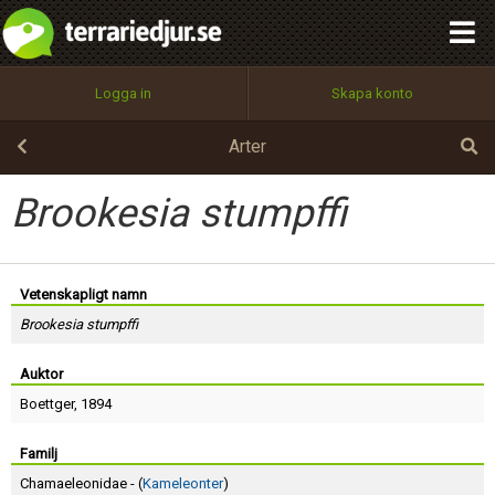
integritetspolicy
OK
Utför
Namn:
Begär nytt lösenord
Logga in
Skapa konto
Tillbaka till förstasidan
100%
Epost:
Arter
Brookesia stumpffi
Användarnamn:
Vetenskapligt namn
Brookesia stumpffi
Lösenord:
Auktor
Boettger
, 1894
Privacy Policy
Terms of Service
Familj
Chamaeleonidae - (
Kameleonter
)