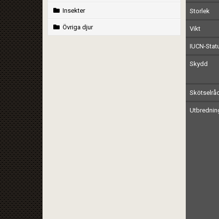
Insekter
Storlek
Övriga djur
Vikt
IUCN-Stat
Skydd
Skötselrå
Utbrednin