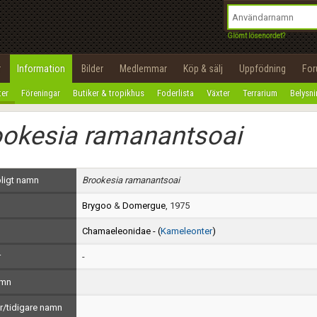
integritetspolicy
OK
Utför
Namn:
Begär nytt lösenord
Glömt lösenordet?
Tillbaka till förstasidan
Epost:
r
Information
Bilder
Medlemmar
Köp & sälj
Uppfödning
Fo
100%
ter
Föreningar
Butiker & tropikhus
Foderlista
Växter
Terrarium
Belysn
Användarnamn:
ookesia ramanantsoai
Lösenord:
Privacy Policy
ligt namn
Brookesia ramanantsoai
Terms of Service
Brygoo
&
Domergue
, 1975
Skapa konto
Chamaeleonidae - (
Kameleonter
)
r
-
amn
/tidigare namn