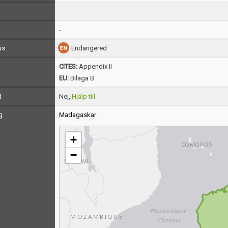
-
us
Endangered
CITES:
Appendix II
EU:
Bilaga B
d
Nej,
Hjälp till
g
Madagaskar
+
−