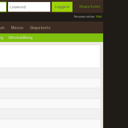
Skapa konto
Logga in
Personer online:
14st
rum
Mässor
Skapa konto
ing
Giftormshållning